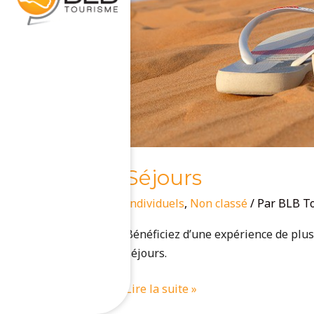
Séjours
Individuels
,
Non classé
/ Par
BLB T
Bénéficiez d’une expérience de plus 
séjours.
Lire la suite »