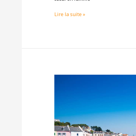
Lire la suite »
CAP
SUR
BELLE-
ÎLE-
EN-
MER