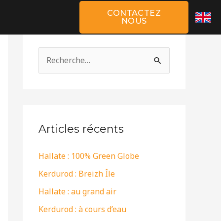
CONTACTEZ
NOUS
R
e
c
h
e
Articles récents
r
Hallate : 100% Green Globe
c
h
Kerdurod : Breizh Île
e
Hallate : au grand air
r
Kerdurod : à cours d’eau