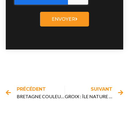
ENVOYER
Précédent
Su
PRÉCÉDENT
SUIVANT
BRETAGNE COULEUR ÉMERAUDE
GROIX : ÎLE NATURE & RANDONNÉE