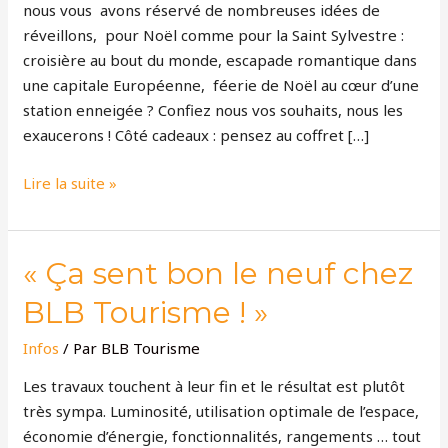
nous vous avons réservé de nombreuses idées de
réveillons, pour Noël comme pour la Saint Sylvestre :
croisière au bout du monde, escapade romantique dans
une capitale Européenne, féerie de Noël au cœur d’une
station enneigée ? Confiez nous vos souhaits, nous les
exaucerons ! Côté cadeaux : pensez au coffret […]
Lire la suite »
«
« Ça sent bon le neuf chez
Ça
BLB Tourisme ! »
sent
bon
Infos
/ Par
BLB Tourisme
le
Les travaux touchent à leur fin et le résultat est plutôt
neuf
très sympa. Luminosité, utilisation optimale de l’espace,
chez
économie d’énergie, fonctionnalités, rangements … tout
BLB