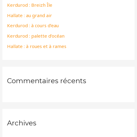
Kerdurod : Breizh Île
c
Hallate : au grand air
h
e
Kerdurod : à cours d’eau
r
Kerdurod : palette d’océan
Hallate : à roues et à rames
:
Commentaires récents
Archives