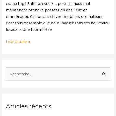
est au top ! Enfin presque … puisqu’il nous faut
Tourisme
maintenant prendre possession des lieux et
!
emménager. Cartons, archives, mobilier, ordinateurs,
»
c’est tous ensemble que nous investissons ces nouveaux
locaux. « Une fourmilière
Lire la suite »
R
e
c
h
Articles récents
e
r