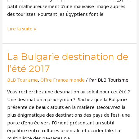
pâtit malheureusement d’une mauvaise image auprès
des touristes. Pourtant les Égyptiens font le
Lire la suite »
La
La Bulgarie destination de
Bulgarie
l’été 2017
destination
de
BLB Tourisme
,
Offre France monde
/ Par
BLB Tourisme
l’été
Vous recherchez une destination au soleil pour cet été ?
2017
Une destination à prix sympa ? Sachez que la Bulgarie
présente de beaux atouts en la matière. Découvrez la
plus énigmatique des destinations des pays de l’est, une
porte d’entrée vers l’Orient présentant un subtil
équilibre entre cultures orientale et occidentale. La
multiplicité des paysages n’a