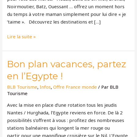
Noirmoutier, Batz, Ouessant … offrez un moment hors
du temps à votre maman simplement pour lui dire « je
‘taime ». Découvrez les destinations et […]
Lire la suite »
Bon
Bon plan vacances, partez
plan
en l’Egypte !
vacances,
partez
BLB Tourisme
,
Infos
,
Offre France monde
/ Par
BLB
en
Tourisme
l’Egypte
Avec la mise en place d’une rotation tous les jeudis
!
Nantes / Hurghada, l’Egypte reviens en force. De là 2
possibilités s’offrent à vous : profitez des nombreuses
stations balnéaires qui longent la mer rouge ou
partir pour une magnifique croisière sur le Nil. L’Egypte