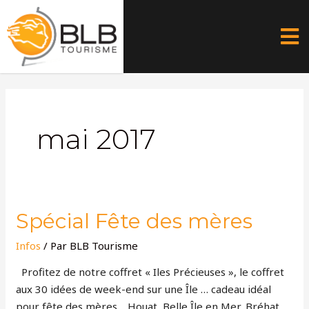
Aller
au
contenu
mai 2017
Spécial
Spécial Fête des mères
Fête
Infos
/ Par
BLB Tourisme
des
mères
Profitez de notre coffret « Iles Précieuses », le coffret
aux 30 idées de week-end sur une Île … cadeau idéal
pour fête des mères. Houat, Belle Île en Mer, Bréhat,