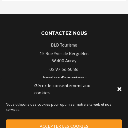
CONTACTEZ NOUS
BLB Tourisme
15 Rue Yves de Kerguélen
56400 Auray
02 97 56 60 86
horaires d'ouverture :
Gérer le consentement aux
Du lundi au vendredi 9h30-13h00 14h-18h30
cookies
Le samedi 9h30-13h00
Nous utilisons des cookies pour optimiser notre site web et nos
services.
MENTIONS LÉGALES
ACCEPTER LES COOKIES