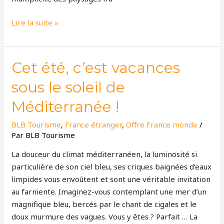
Lire la suite »
Cet
Cet été, c’est vacances
été,
sous le soleil de
c’est
vacances
Méditerranée !
sous
BLB Tourisme
,
France étranger
,
Offre France monde
/
le
Par
BLB Tourisme
soleil
de
La douceur du climat méditerranéen, la luminosité si
Méditerranée
particulière de son ciel bleu, ses criques baignées d’eaux
!
limpides vous envoûtent et sont une véritable invitation
au farniente. Imaginez-vous contemplant une mer d’un
magnifique bleu, bercés par le chant de cigales et le
doux murmure des vagues. Vous y êtes ? Parfait … La