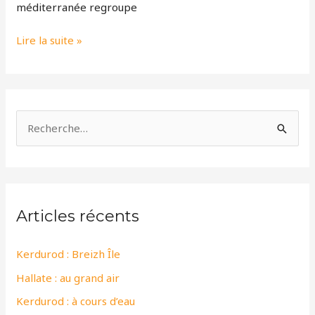
méditerranée regroupe
Lire la suite »
R
e
c
h
Articles récents
e
r
Kerdurod : Breizh Île
c
Hallate : au grand air
h
e
Kerdurod : à cours d’eau