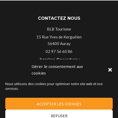
CONTACTEZ NOUS
BLB Tourisme
15 Rue Yves de Kerguélen
56400 Auray
02 97 56 60 86
horaires d'ouverture :
Gérer le consentement aux
Du lundi au vendredi 9h30-13h00 14h-18h30
cookies
Le samedi 9h30-13h00
Nous utilisons des cookies pour optimiser notre site web et nos
services.
MENTIONS LÉGALES
ACCEPTER LES COOKIES
Mentions légales
REFUSER