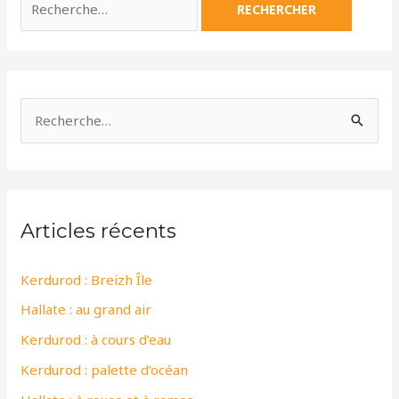
R
e
c
h
Articles récents
e
r
Kerdurod : Breizh Île
c
Hallate : au grand air
h
e
Kerdurod : à cours d’eau
r
Kerdurod : palette d’océan