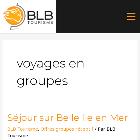
Aller
au
contenu
voyages en
groupes
Séjour
Séjour sur Belle Ile en Mer
sur
BLB Tourisme
,
Offres groupes réceptif
/ Par
BLB
Belle
Tourisme
Ile