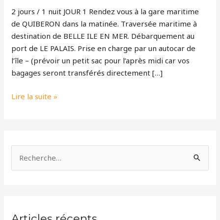
en
2 jours / 1 nuit JOUR 1 Rendez vous à la gare maritime
Mer
de QUIBERON dans la matinée. Traversée maritime à
destination de BELLE ILE EN MER. Débarquement au
port de LE PALAIS. Prise en charge par un autocar de
l’île – (prévoir un petit sac pour l’après midi car vos
bagages seront transférés directement […]
Lire la suite »
R
e
c
h
Articles récents
e