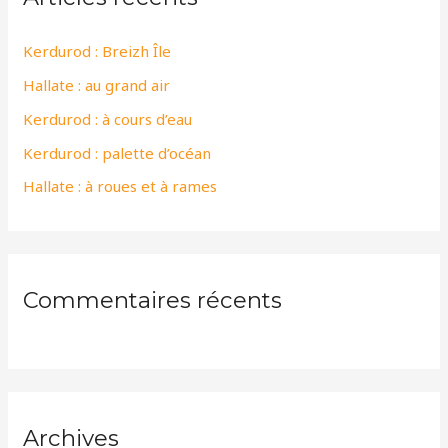
r
Kerdurod : Breizh Île
c
Hallate : au grand air
h
e
Kerdurod : à cours d’eau
r
Kerdurod : palette d’océan
Hallate : à roues et à rames
:
Commentaires récents
Archives