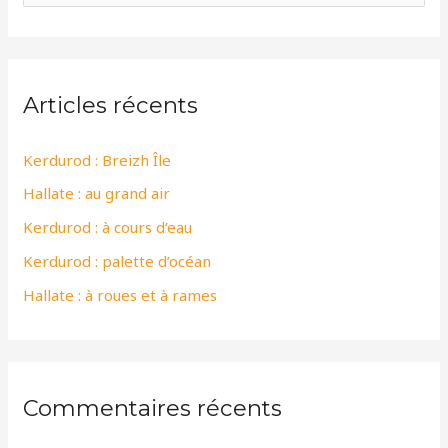
e
c
h
Articles récents
e
r
Kerdurod : Breizh Île
c
Hallate : au grand air
h
e
Kerdurod : à cours d’eau
r
Kerdurod : palette d’océan
Hallate : à roues et à rames
:
Commentaires récents