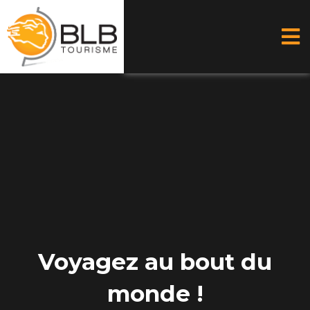
Aller
au
contenu
Voyagez au bout du
monde !