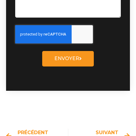
ENVOYER
Précédent
Su
PRÉCÉDENT
SUIVANT