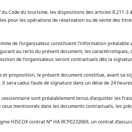
du Code du tourisme, les dispositions des articles R.211-3 
les pour les opérations de réservation ou de vente des titre
ramme de l’organisateur constituent l’information préalable v
igurant au recto du présent document, les caractéristiques, c
osition de l’organisateur, seront contractuels dès la signatur
et proposition, le présent document constitue, avant sa sig
e. Il sera caduc faute de signature dans un délai de 24 heur
e cessionnaire sont préalablement tenus d’acquitter les frai
t ceux mentionnés dans les documents contractuels, les pièce
nie HISCOX contrat N° HA RCP0232069, un contrat d’assuran