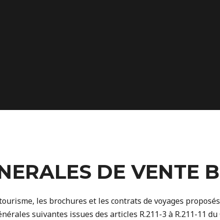
NERALES DE VENTE 
tourisme, les brochures et les contrats de voyages proposés 
énérales suivantes issues des articles R.211-3 à R.211-11 d