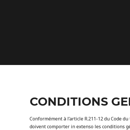
CONDITIONS GE
Conformément à l’article R.211-12 du Code du 
doivent comporter in extenso les conditions g